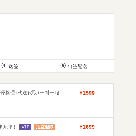
④
⑤
送签
出签配送
¥1599
翻译整理+代送代取+一对一服
¥1699
快速办理！