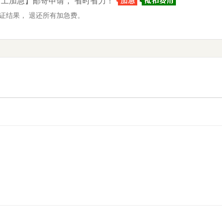
-【7工加急】邮寄申请， 省时省力！
证结果， 退还所有加急费。