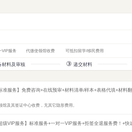
VIP服务
代缴使领馆收费
可抵扣留学/移民费用
③
备材料及审核
递交材料
-【标准服务】免费咨询+在线预审+材料清单/样本+表格代填+材料
使领馆及其签证中心收费，无其它隐形费用。
-【超级VIP服务】标准服务+一对一VIP服务+拒签全退服务费！+