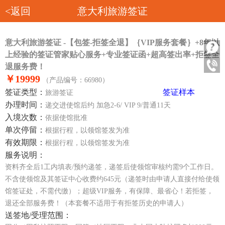
<返回
意大利旅游签证
意大利旅游签证 -【包签-拒签全退】｛VIP服务套餐｝+8年以
上经验的签证管家贴心服务+专业签证函+超高签出率+拒签全
退服务费！
￥19999
（产品编号：66980）
签证类型：
签证样本
旅游签证
办理时间：
递交进使馆后约 加急2-6/ VIP 9/普通11天
入境次数：
依据使馆批准
单次停留：
根据行程，以领馆签发为准
有效期限：
根据行程，以领馆签发为准
服务说明：
资料齐全后1工内填表/预约递签，递签后使领馆审核约需9个工作日。
不含使领馆及其签证中心收费约645元（递签时由申请人直接付给使领
馆签证处，不需代缴）；超级VIP服务，有保障、最省心！若拒签，
退还全部服务费！（本套餐不适用于有拒签历史的申请人）
送签地/受理范围：