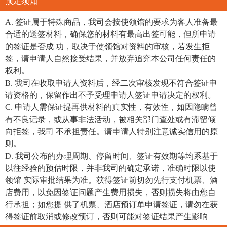
预定须知
A. 签证属于特殊商品，我司会按使领馆的要求为客人准备最
合适的送签材料，确保您的材料有最高出签可能，但所申请
的签证是否成 功，取决于使领馆对资料的审核，若发生拒
签，请申请人自然接受结果，并放弃追究本公司任何责任的
权利。
B. 我司在收取申请人资料后，经二次审核发现不符合签证申
请资格的，保留作出不予受理申请人签证申请决定的权利。
C. 申请人需保证提再供材料的真实性，有效性，如因隐瞒曾
有不良记录，或从事非法活动，被相关部门查处或有滞留倾
向拒签，我司 不承担责任。请申请人特别注意诚实信用的原
则。
D. 我司公布的办理周期、停留时间、签证有效期等均系基于
以往经验的预估时限，并非我司的确定承诺，准确时限以使
领馆 实际审批结果为准。获得签证前切勿先行支付机票、酒
店费用，以免因签证问题产生费用损失，否则损失将由您自
行承担；如您提 供了机票、酒店预订单申请签证，请勿在获
得签证前取消或修改预订，否则可能对签证结果产生影响