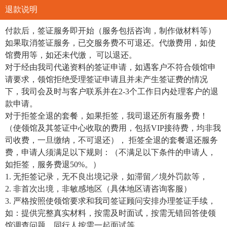
退款说明
付款后，签证服务即开始（服务包括咨询，制作做材料等）
如果取消签证服务，已交服务费不可退还。代缴费用，如使
馆费用等，如还未代缴， 可以退还。
对于经由我司代递资料的签证申请，如遇客户不符合领馆申
请要求，领馆拒绝受理签证申请且并未产生签证费的情况
下，我司会及时与客户联系并在2-3个工作日内处理客户的退
款申请。
对于拒签全退的套餐，如果拒签，我司退还所有服务费！
（使领馆及其签证中心收取的费用，包括VIP接待费，均非我
司收费，一旦缴纳，不可退还）， 拒签全退的套餐退还服务
费，申请人须满足以下规则：（不满足以下条件的申请人，
如拒签，服务费退50%。）
1. 无拒签记录，无不良出境记录，如滞留／境外罚款等，
2. 非首次出境，非敏感地区（具体地区请咨询客服）
3. 严格按照使领馆要求和我司签证顾问安排办理签证手续，
如：提供完整真实材料，按需及时面试，按需无错回答使领
馆调查问题，同行人按需一起面试等。