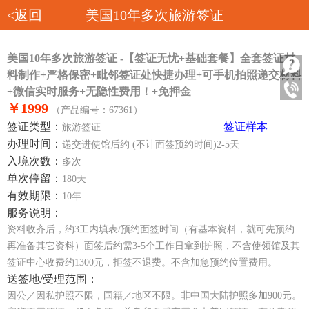
<返回
美国10年多次旅游签证
美国10年多次旅游签证 -【签证无忧+基础套餐】全套签证材
料制作+严格保密+毗邻签证处快捷办理+可手机拍照递交材料
+微信实时服务+无隐性费用！+免押金
￥1999
（产品编号：67361）
签证类型：
签证样本
旅游签证
办理时间：
递交进使馆后约 (不计面签预约时间)2-5天
入境次数：
多次
单次停留：
180天
有效期限：
10年
服务说明：
资料收齐后，约3工内填表/预约面签时间（有基本资料，就可先预约
再准备其它资料）面签后约需3-5个工作日拿到护照，不含使领馆及其
签证中心收费约1300元，拒签不退费。不含加急预约位置费用。
送签地/受理范围：
因公／因私护照不限，国籍／地区不限。非中国大陆护照多加900元。