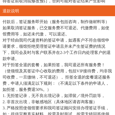
得签证前取消或修改预订，否则可能对签证结果产生影响
退款说明
付款后，签证服务即开始（服务包括咨询，制作做材料等）
如果取消签证服务，已交服务费不可退还。代缴费用，如使
馆费用等，如还未代缴， 可以退还。
对于经由我司代递资料的签证申请，如遇客户不符合领馆申
请要求，领馆拒绝受理签证申请且并未产生签证费的情况
下，我司会及时与客户联系并在2-3个工作日内处理客户的退
款申请。
对于拒签全退的套餐，如果拒签，我司退还所有服务费！
（使领馆及其签证中心收取的费用，包括VIP接待费，均非我
司收费，一旦缴纳，不可退还）， 拒签全退的套餐退还服务
费，申请人须满足以下规则：（不满足以下条件的申请人，
如拒签，服务费退50%。）
1. 无拒签记录，无不良出境记录，如滞留／境外罚款等，
2. 非首次出境，非敏感地区（具体地区请咨询客服）
3. 严格按照使领馆要求和我司签证顾问安排办理签证手续，
如：提供完整真实材料，按需及时面试，按需无错回答使领