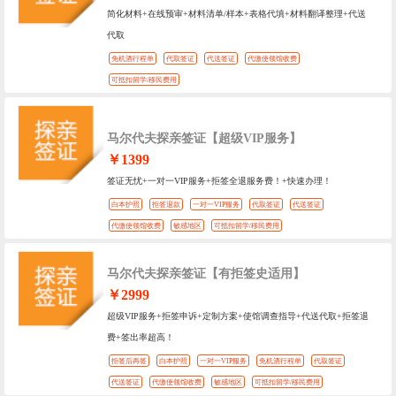
简化材料+在线预审+材料清单/样本+表格代填+材料翻译整理+代送
代取
免机酒行程单
代取签证
代送签证
代缴使领馆收费
可抵扣留学/移民费用
马尔代夫探亲签证【超级VIP服务】
￥1399
签证无忧+一对一VIP服务+拒签全退服务费！+快速办理！
白本护照
拒签退款
一对一VIP服务
代取签证
代送签证
代缴使领馆收费
敏感地区
可抵扣留学/移民费用
马尔代夫探亲签证【有拒签史适用】
￥2999
超级VIP服务+拒签申诉+定制方案+使馆调查指导+代送代取+拒签退
费+签出率超高！
拒签后再签
白本护照
一对一VIP服务
免机酒行程单
代取签证
代送签证
代缴使领馆收费
敏感地区
可抵扣留学/移民费用