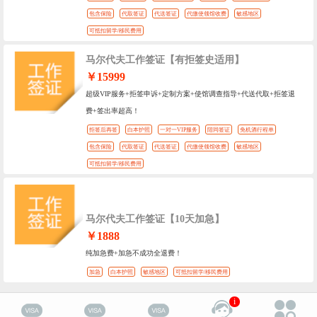
包含保险
代取签证
代送签证
代缴使领馆收费
敏感地区
可抵扣留学/移民费用
马尔代夫工作签证【有拒签史适用】
￥15999
超级VIP服务+拒签申诉+定制方案+使馆调查指导+代送代取+拒签退
费+签出率超高！
拒签后再签
白本护照
一对一VIP服务
陪同签证
免机酒行程单
包含保险
代取签证
代送签证
代缴使领馆收费
敏感地区
可抵扣留学/移民费用
马尔代夫工作签证【10天加急】
￥1888
纯加急费+加急不成功全退费！
加急
白本护照
敏感地区
可抵扣留学/移民费用
i