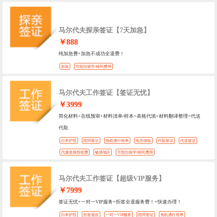
马尔代夫探亲签证【7天加急】
￥888
纯加急费+加急不成功全退费！
加急
可抵扣留学/移民费用
马尔代夫工作签证【签证无忧】
￥3999
简化材料+在线预审+材料清单/样本+表格代填+材料翻译整理+代送
代取
白本护照
陪同签证
免机酒行程单
包含保险
代取签证
代送签证
代缴使领馆收费
敏感地区
可抵扣留学/移民费用
马尔代夫工作签证【超级VIP服务】
￥7999
签证无忧+一对一VIP服务+拒签全退服务费！+快速办理！
白本护照
拒签退款
一对一VIP服务
陪同签证
免机酒行程单