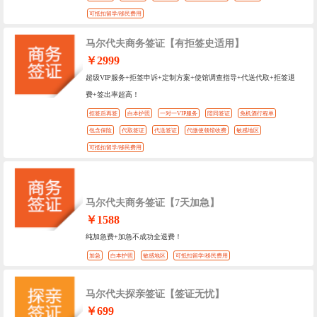
可抵扣留学/移民费用
马尔代夫商务签证【有拒签史适用】
￥2999
超级VIP服务+拒签申诉+定制方案+使馆调查指导+代送代取+拒签退
费+签出率超高！
拒签后再签
白本护照
一对一VIP服务
陪同签证
免机酒行程单
包含保险
代取签证
代送签证
代缴使领馆收费
敏感地区
可抵扣留学/移民费用
马尔代夫商务签证【7天加急】
￥1588
纯加急费+加急不成功全退费！
加急
白本护照
敏感地区
可抵扣留学/移民费用
马尔代夫探亲签证【签证无忧】
￥699