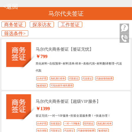
<返回
马尔代夫签证
商务签证
探亲访友
工作签证
筛选条件>
马尔代夫商务签证【签证无忧】
￥799
简化材料+在线预审+材料清单/样本+表格代填+材料翻译整理+代送
代取
白本护照
免机酒行程单
代取签证
代送签证
代缴使领馆收费
敏感地区
可抵扣留学/移民费用
马尔代夫商务签证【超级VIP服务】
￥1399
签证无忧+一对一VIP服务+拒签全退服务费！+快速办理！
白本护照
拒签退款
一对一VIP服务
陪同签证
免机酒行程单
包含保险
代取签证
代送签证
代缴使领馆收费
敏感地区