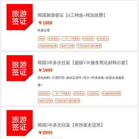
韩国旅游签证【4工特急+纯加急费】
￥1888
快速出签
加急
拒签退款
一对一VIP服务
代取签证
代送签证
代缴使领馆收费
免财力证明
可抵扣留学/移民费用
韩国5年多次往返【超级VIP服务简化材料出签】
￥5999
简化材料+只需护照+身份证原件+照片+申请表格+拒签全退服务
费！
拒签退款
一对一VIP服务
代取签证
代送签证
代缴使领馆收费
免财力证明
可抵扣留学/移民费用
韩国5年多次往返【有拒签史适用】
￥8999