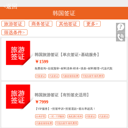
<返回
韩国签证
旅游签证
商务签证
其他签证
更多>
筛选条件>
韩国旅游签证【单次签证+基础服务】
￥1599
免费咨询+在线预审+材料清单/样本+填表+材料整理+代送代取
代取签证
代送签证
代缴使领馆收费
可抵扣留学/移民费用
韩国旅游签证【有拒签史适用】
￥7999
【VIP服务】+拒签申诉+拒签退款+签出率超高！
白本护照
一对一VIP服务
免机酒行程单
代取签证
代送签证
代缴使领馆收费
可抵扣留学/移民费用