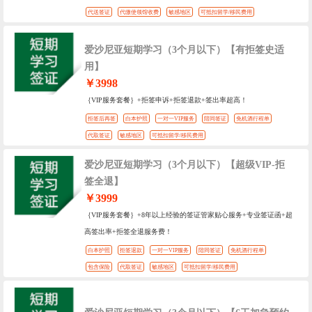
代送签证
代缴使领馆收费
敏感地区
可抵扣留学/移民费用
爱沙尼亚短期学习（3个月以下）【有拒签史适
用】
￥3998
｛VIP服务套餐｝+拒签申诉+拒签退款+签出率超高！
拒签后再签
白本护照
一对一VIP服务
陪同签证
免机酒行程单
代取签证
敏感地区
可抵扣留学/移民费用
爱沙尼亚短期学习（3个月以下）【超级VIP-拒
签全退】
￥3999
｛VIP服务套餐｝+8年以上经验的签证管家贴心服务+专业签证函+超
高签出率+拒签全退服务费！
白本护照
拒签退款
一对一VIP服务
陪同签证
免机酒行程单
包含保险
代取签证
敏感地区
可抵扣留学/移民费用