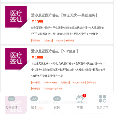
爱沙尼亚医疗签证【签证无忧++基础服务】
￥1599
全套签证材料制作+严格保密+毗邻签证处快捷办理+专人驻场陪签
+可手机拍照递交材料+微信实时服务+无隐性费用！+免押金
陪同签证
代取签证
可抵扣留学/移民费用
爱沙尼亚医疗签证【VIP服务】
￥1999
｛签证无忧套餐｝+简化/免机酒行程单+在线预审+快速办理+1对1个
性化服务+定制签证方案+电话调查培训+实时查询进度+极高出签率
+如拒签可免服务费再办一次！
白本护照
一对一VIP服务
陪同签证
免机酒行程单
代取签证
敏感地区
可抵扣留学/移民费用
i
爱沙尼亚医疗签证【免录指纹 代送】
各国签证
留学
移民
客服
我的订单
￥2399