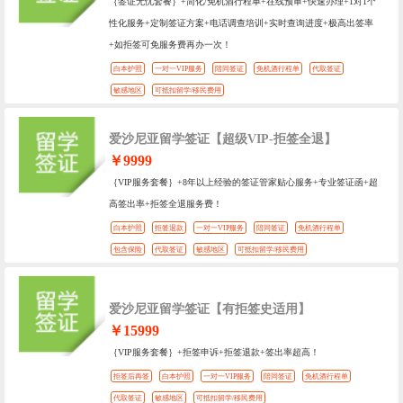
｛签证无忧套餐｝+简化/免机酒行程单+在线预审+快速办理+1对1个
性化服务+定制签证方案+电话调查培训+实时查询进度+极高出签率
+如拒签可免服务费再办一次！
白本护照
一对一VIP服务
陪同签证
免机酒行程单
代取签证
敏感地区
可抵扣留学/移民费用
爱沙尼亚留学签证【超级VIP-拒签全退】
￥9999
｛VIP服务套餐｝+8年以上经验的签证管家贴心服务+专业签证函+超
高签出率+拒签全退服务费！
白本护照
拒签退款
一对一VIP服务
陪同签证
免机酒行程单
包含保险
代取签证
敏感地区
可抵扣留学/移民费用
爱沙尼亚留学签证【有拒签史适用】
￥15999
｛VIP服务套餐｝+拒签申诉+拒签退款+签出率超高！
拒签后再签
白本护照
一对一VIP服务
陪同签证
免机酒行程单
代取签证
敏感地区
可抵扣留学/移民费用