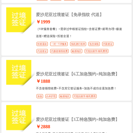
爱沙尼亚过境签证【免录指纹 代送】
￥1999
｛VIP服务套餐｝+需录过申根签证指纹+含签证费+邮寄办理+极速
送签+赠送保险+拒签全退！
拒签退款
一对一VIP服务
免机酒行程单
包含保险
代取签证
代送签证
代缴使领馆收费
敏感地区
可抵扣留学/移民费用
爱沙尼亚过境签证【6工加急预约+纯加急费】
￥1888
不含使领馆收费+不含其它签证服务+加急不成功全退加急费！
加急
白本护照
敏感地区
可抵扣留学/移民费用
爱沙尼亚过境签证【3工特急预约+纯加急费】
￥2888