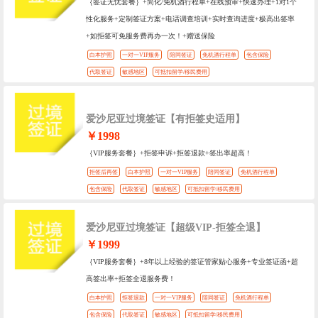
｛签证无忧套餐｝+简化/免机酒行程单+在线预审+快速办理+1对1个
性化服务+定制签证方案+电话调查培训+实时查询进度+极高出签率
+如拒签可免服务费再办一次！+赠送保险
白本护照
一对一VIP服务
陪同签证
免机酒行程单
包含保险
代取签证
敏感地区
可抵扣留学/移民费用
爱沙尼亚过境签证【有拒签史适用】
￥1998
｛VIP服务套餐｝+拒签申诉+拒签退款+签出率超高！
拒签后再签
白本护照
一对一VIP服务
陪同签证
免机酒行程单
包含保险
代取签证
敏感地区
可抵扣留学/移民费用
爱沙尼亚过境签证【超级VIP-拒签全退】
￥1999
｛VIP服务套餐｝+8年以上经验的签证管家贴心服务+专业签证函+超
高签出率+拒签全退服务费！
白本护照
拒签退款
一对一VIP服务
陪同签证
免机酒行程单
包含保险
代取签证
敏感地区
可抵扣留学/移民费用