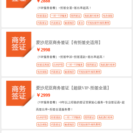
￥2888
｛VIP服务套餐｝+拒签全退+签出率超高！
拒签退款
一对一VIP服务
陪同签证
免机酒行程单
包含保险
代取签证
代送签证
敏感地区
多次
可抵扣留学/移民费用
爱沙尼亚商务签证【有拒签史适用】
￥2998
｛VIP服务套餐｝+拒签申诉+拒签退款+签出率超高！
拒签后再签
白本护照
一对一VIP服务
陪同签证
免机酒行程单
包含保险
代取签证
敏感地区
可抵扣留学/移民费用
爱沙尼亚商务签证【超级VIP-拒签全退】
￥2999
｛VIP服务套餐｝+8年以上经验的签证管家贴心服务+专业签证函+超
高签出率+拒签全退服务费！
白本护照
拒签退款
一对一VIP服务
陪同签证
免机酒行程单
包含保险
代取签证
敏感地区
可抵扣留学/移民费用