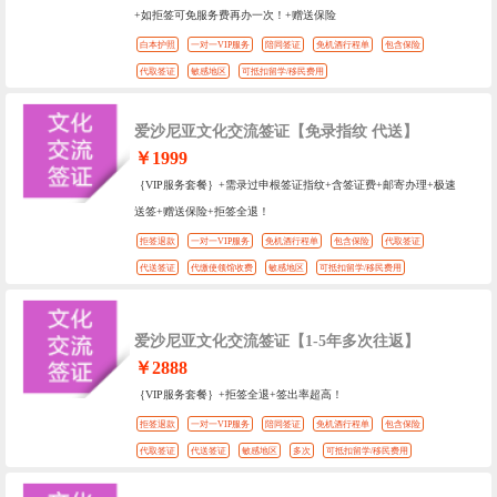
+如拒签可免服务费再办一次！+赠送保险
白本护照
一对一VIP服务
陪同签证
免机酒行程单
包含保险
代取签证
敏感地区
可抵扣留学/移民费用
爱沙尼亚文化交流签证【免录指纹 代送】
￥1999
｛VIP服务套餐｝+需录过申根签证指纹+含签证费+邮寄办理+极速
送签+赠送保险+拒签全退！
拒签退款
一对一VIP服务
免机酒行程单
包含保险
代取签证
代送签证
代缴使领馆收费
敏感地区
可抵扣留学/移民费用
爱沙尼亚文化交流签证【1-5年多次往返】
￥2888
｛VIP服务套餐｝+拒签全退+签出率超高！
拒签退款
一对一VIP服务
陪同签证
免机酒行程单
包含保险
代取签证
代送签证
敏感地区
多次
可抵扣留学/移民费用