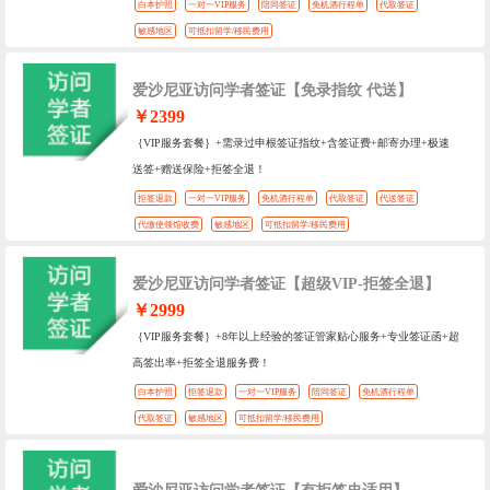
白本护照
一对一VIP服务
陪同签证
免机酒行程单
代取签证
敏感地区
可抵扣留学/移民费用
爱沙尼亚访问学者签证【免录指纹 代送】
￥2399
｛VIP服务套餐｝+需录过申根签证指纹+含签证费+邮寄办理+极速
送签+赠送保险+拒签全退！
拒签退款
一对一VIP服务
免机酒行程单
代取签证
代送签证
代缴使领馆收费
敏感地区
可抵扣留学/移民费用
爱沙尼亚访问学者签证【超级VIP-拒签全退】
￥2999
｛VIP服务套餐｝+8年以上经验的签证管家贴心服务+专业签证函+超
高签出率+拒签全退服务费！
白本护照
拒签退款
一对一VIP服务
陪同签证
免机酒行程单
代取签证
敏感地区
可抵扣留学/移民费用