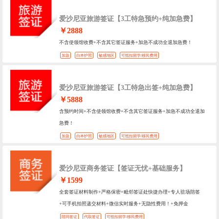
爱沙尼亚旅游签证【3工特急预约+纯加急费】
￥2888
不含使领馆收费+不含其它签证服务+加急不成功全退加急费！
加急
白本护照
敏感地区
可抵扣留学/移民费用
爱沙尼亚旅游签证【3工特急出签+纯加急费】
￥5888
含预约时间+不含使领馆收费+不含其它签证服务+加急不成功全退加
急费！
加急
白本护照
敏感地区
可抵扣留学/移民费用
爱沙尼亚商务签证【签证无忧+基础服务】
￥1599
全套签证材料制作+严格保密+毗邻签证处快捷办理+专人驻场陪签
+可手机拍照递交材料+微信实时服务+无隐性费用！+免押金
陪同签证
代取签证
可抵扣留学/移民费用