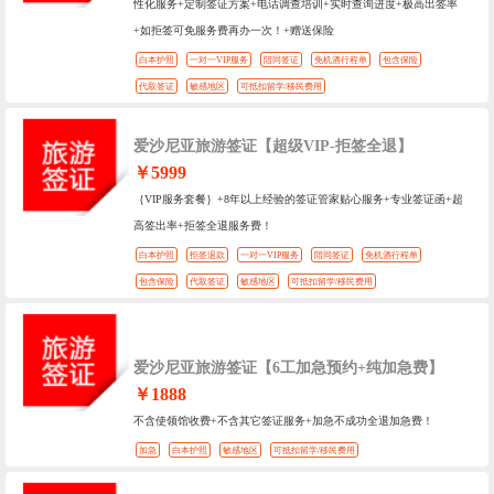
性化服务+定制签证方案+电话调查培训+实时查询进度+极高出签率
+如拒签可免服务费再办一次！+赠送保险
白本护照
一对一VIP服务
陪同签证
免机酒行程单
包含保险
代取签证
敏感地区
可抵扣留学/移民费用
爱沙尼亚旅游签证【超级VIP-拒签全退】
￥5999
｛VIP服务套餐｝+8年以上经验的签证管家贴心服务+专业签证函+超
高签出率+拒签全退服务费！
白本护照
拒签退款
一对一VIP服务
陪同签证
免机酒行程单
包含保险
代取签证
敏感地区
可抵扣留学/移民费用
爱沙尼亚旅游签证【6工加急预约+纯加急费】
￥1888
不含使领馆收费+不含其它签证服务+加急不成功全退加急费！
加急
白本护照
敏感地区
可抵扣留学/移民费用