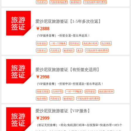
代送签证
代缴使领馆收费
敏感地区
可抵扣留学/移民费用
爱沙尼亚旅游签证【1-5年多次往返】
￥2888
｛VIP服务套餐｝+拒签全退+签出率超高！
拒签退款
一对一VIP服务
陪同签证
免机酒行程单
包含保险
代取签证
代送签证
敏感地区
多次
可抵扣留学/移民费用
爱沙尼亚旅游签证【有拒签史适用】
￥2998
｛VIP服务套餐｝+拒签申诉+拒签退款+签出率超高！
拒签后再签
白本护照
一对一VIP服务
陪同签证
免机酒行程单
包含保险
代取签证
敏感地区
可抵扣留学/移民费用
爱沙尼亚旅游签证【VIP服务】
￥2999
｛签证无忧套餐｝+简化/免机酒行程单+在线预审+快速办理+1对1个