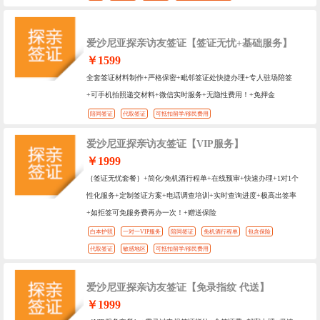
爱沙尼亚探亲访友签证【签证无忧+基础服务】
￥1599
全套签证材料制作+严格保密+毗邻签证处快捷办理+专人驻场陪签
+可手机拍照递交材料+微信实时服务+无隐性费用！+免押金
陪同签证
代取签证
可抵扣留学/移民费用
爱沙尼亚探亲访友签证【VIP服务】
￥1999
｛签证无忧套餐｝+简化/免机酒行程单+在线预审+快速办理+1对1个
性化服务+定制签证方案+电话调查培训+实时查询进度+极高出签率
+如拒签可免服务费再办一次！+赠送保险
白本护照
一对一VIP服务
陪同签证
免机酒行程单
包含保险
代取签证
敏感地区
可抵扣留学/移民费用
爱沙尼亚探亲访友签证【免录指纹 代送】
￥1999