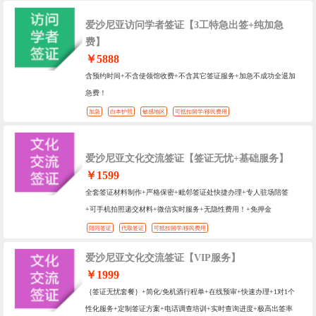
爱沙尼亚访问学者签证【3工特急出签+纯加急
费】
￥5888
含预约时间+不含使领馆收费+不含其它签证服务+加急不成功全退加
急费！
加急
白本护照
敏感地区
可抵扣留学/移民费用
爱沙尼亚文化交流签证【签证无忧+基础服务】
￥1599
全套签证材料制作+严格保密+毗邻签证处快捷办理+专人驻场陪签
+可手机拍照递交材料+微信实时服务+无隐性费用！+免押金
陪同签证
代取签证
可抵扣留学/移民费用
爱沙尼亚文化交流签证【VIP服务】
￥1999
｛签证无忧套餐｝+简化/免机酒行程单+在线预审+快速办理+1对1个
性化服务+定制签证方案+电话调查培训+实时查询进度+极高出签率