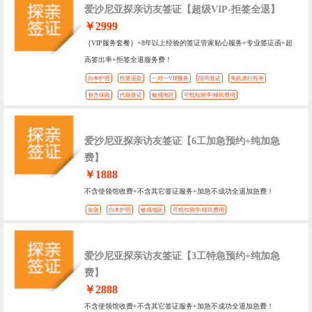
爱沙尼亚探亲访友签证【超级VIP-拒签全退】
￥2999
｛VIP服务套餐｝+8年以上经验的签证管家贴心服务+专业签证函+超
高签出率+拒签全退服务费！
白本护照
拒签退款
一对一VIP服务
陪同签证
免机酒行程单
包含保险
代取签证
敏感地区
可抵扣留学/移民费用
爱沙尼亚探亲访友签证【6工加急预约+纯加急
费】
￥1888
不含使领馆收费+不含其它签证服务+加急不成功全退加急费！
加急
白本护照
敏感地区
可抵扣留学/移民费用
爱沙尼亚探亲访友签证【3工特急预约+纯加急
费】
￥2888
不含使领馆收费+不含其它签证服务+加急不成功全退加急费！