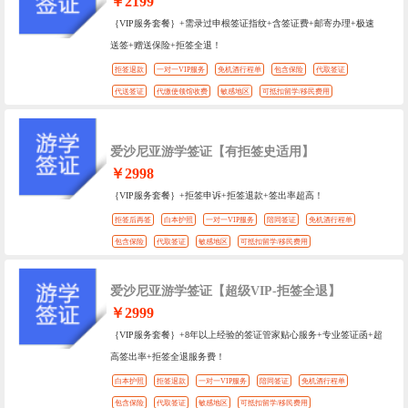
￥2199
｛VIP服务套餐｝+需录过申根签证指纹+含签证费+邮寄办理+极速
送签+赠送保险+拒签全退！
拒签退款
一对一VIP服务
免机酒行程单
包含保险
代取签证
代送签证
代缴使领馆收费
敏感地区
可抵扣留学/移民费用
爱沙尼亚游学签证【有拒签史适用】
￥2998
｛VIP服务套餐｝+拒签申诉+拒签退款+签出率超高！
拒签后再签
白本护照
一对一VIP服务
陪同签证
免机酒行程单
包含保险
代取签证
敏感地区
可抵扣留学/移民费用
爱沙尼亚游学签证【超级VIP-拒签全退】
￥2999
｛VIP服务套餐｝+8年以上经验的签证管家贴心服务+专业签证函+超
高签出率+拒签全退服务费！
白本护照
拒签退款
一对一VIP服务
陪同签证
免机酒行程单
包含保险
代取签证
敏感地区
可抵扣留学/移民费用