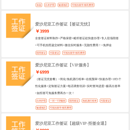
加急
白本护照
敏感地区
可抵扣留学/移民费用
爱沙尼亚工作签证【签证无忧】
￥3999
全套签证材料制作+严格保密+毗邻签证处快捷办理+专人驻场陪签
+可手机拍照递交材料+微信实时服务+无隐性费用！+免押金
陪同签证
代取签证
可抵扣留学/移民费用
爱沙尼亚工作签证【VIP服务】
￥6999
｛签证无忧套餐｝+简化/免机酒行程单+在线预审+快速办理+1对1个
性化服务+定制签证方案+电话调查培训+实时查询进度+极高出签率
+如拒签可免服务费再办一次！
白本护照
一对一VIP服务
陪同签证
免机酒行程单
代取签证
敏感地区
可抵扣留学/移民费用
爱沙尼亚工作签证【超级VIP-拒签全退】