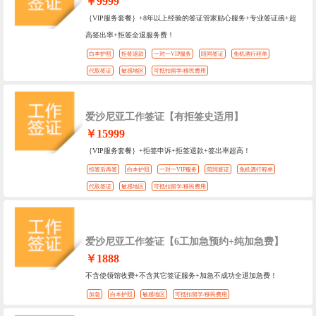
￥9999
｛VIP服务套餐｝+8年以上经验的签证管家贴心服务+专业签证函+超
高签出率+拒签全退服务费！
白本护照
拒签退款
一对一VIP服务
陪同签证
免机酒行程单
代取签证
敏感地区
可抵扣留学/移民费用
爱沙尼亚工作签证【有拒签史适用】
￥15999
｛VIP服务套餐｝+拒签申诉+拒签退款+签出率超高！
拒签后再签
白本护照
一对一VIP服务
陪同签证
免机酒行程单
代取签证
敏感地区
可抵扣留学/移民费用
爱沙尼亚工作签证【6工加急预约+纯加急费】
￥1888
不含使领馆收费+不含其它签证服务+加急不成功全退加急费！
加急
白本护照
敏感地区
可抵扣留学/移民费用