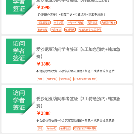
爱沙尼亚访问学者签证【有拒签史适用】
￥3998
｛VIP服务套餐｝+拒签申诉+拒签退款+签出率超高！
拒签后再签
白本护照
一对一VIP服务
陪同签证
免机酒行程单
包含保险
代取签证
敏感地区
可抵扣留学/移民费用
爱沙尼亚访问学者签证【6工加急预约+纯加急
费】
￥1888
不含使领馆收费+不含其它签证服务+加急不成功全退加急费！
加急
白本护照
敏感地区
可抵扣留学/移民费用
爱沙尼亚访问学者签证【3工特急预约+纯加急
费】
￥2888
不含使领馆收费+不含其它签证服务+加急不成功全退加急费！
加急
白本护照
敏感地区
可抵扣留学/移民费用