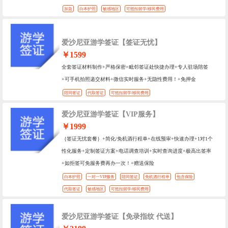
加急
白本护照
敏感地区
可抵扣留学/移民费用
爱沙尼亚游学签证【签证无忧】
￥1599
全套签证材料制作+严格保密+毗邻签证处快捷办理+专人驻场陪签
+可手机拍照递交材料+微信实时服务+无隐性费用！+免押金
陪同签证
代取签证
可抵扣留学/移民费用
爱沙尼亚游学签证【VIP服务】
￥1999
｛签证无忧套餐｝+简化/免机酒行程单+在线预审+快速办理+1对1个
性化服务+定制签证方案+电话调查培训+实时查询进度+极高出签率
+如拒签可免服务费再办一次！+赠送保险
白本护照
一对一VIP服务
陪同签证
免机酒行程单
包含保险
代取签证
敏感地区
可抵扣留学/移民费用
爱沙尼亚游学签证【免录指纹 代送】