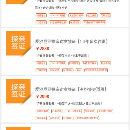
｛VIP服务套餐｝+需录过申根签证指纹+含签证费+邮寄办理+极速
送签+赠送保险+拒签全退！
拒签退款
一对一VIP服务
免机酒行程单
包含保险
代取签证
代送签证
代缴使领馆收费
敏感地区
可抵扣留学/移民费用
爱沙尼亚探亲访友签证【1-5年多次往返】
￥2888
｛VIP服务套餐｝+拒签全退+签出率超高！
拒签退款
一对一VIP服务
陪同签证
免机酒行程单
包含保险
代取签证
代送签证
敏感地区
多次
可抵扣留学/移民费用
爱沙尼亚探亲访友签证【有拒签史适用】
￥2998
｛VIP服务套餐｝+拒签申诉+拒签退款+签出率超高！
拒签后再签
白本护照
一对一VIP服务
陪同签证
免机酒行程单
包含保险
代取签证
敏感地区
可抵扣留学/移民费用