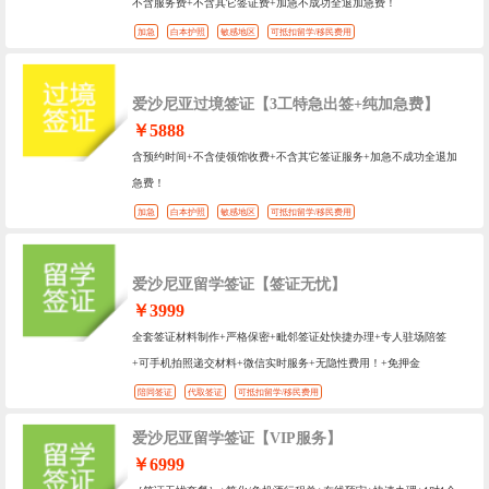
不含服务费+不含其它签证费+加急不成功全退加急费！
加急
白本护照
敏感地区
可抵扣留学/移民费用
爱沙尼亚过境签证【3工特急出签+纯加急费】
￥5888
含预约时间+不含使领馆收费+不含其它签证服务+加急不成功全退加
急费！
加急
白本护照
敏感地区
可抵扣留学/移民费用
爱沙尼亚留学签证【签证无忧】
￥3999
全套签证材料制作+严格保密+毗邻签证处快捷办理+专人驻场陪签
+可手机拍照递交材料+微信实时服务+无隐性费用！+免押金
陪同签证
代取签证
可抵扣留学/移民费用
爱沙尼亚留学签证【VIP服务】
￥6999