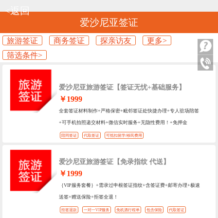
<返回
爱沙尼亚签证
旅游签证
商务签证
探亲访友
更多>
筛选条件>
爱沙尼亚旅游签证【签证无忧+基础服务】
￥1999
全套签证材料制作+严格保密+毗邻签证处快捷办理+专人驻场陪签
+可手机拍照递交材料+微信实时服务+无隐性费用！+免押金
陪同签证
代取签证
可抵扣留学/移民费用
爱沙尼亚旅游签证【免录指纹 代送】
￥1999
｛VIP服务套餐｝+需录过申根签证指纹+含签证费+邮寄办理+极速
送签+赠送保险+拒签全退！
拒签退款
一对一VIP服务
免机酒行程单
包含保险
代取签证