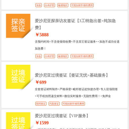
加急
白本护照
敏感地区
可抵扣留学/移民费用
爱沙尼亚探亲访友签证【3工特急出签+纯加急
费】
￥5888
含预约时间+不含使领馆收费+不含其它签证服务++加急不成功全退
加急费！
加急
白本护照
敏感地区
可抵扣留学/移民费用
爱沙尼亚过境签证【签证无忧+基础服务】
￥699
全套签证材料制作+严格保密+毗邻签证处快捷办理+专人驻场陪签
+可手机拍照递交材料+微信实时服务+无隐性费用！+免押金
陪同签证
代取签证
可抵扣留学/移民费用
爱沙尼亚过境签证【VIP服务】
￥1599