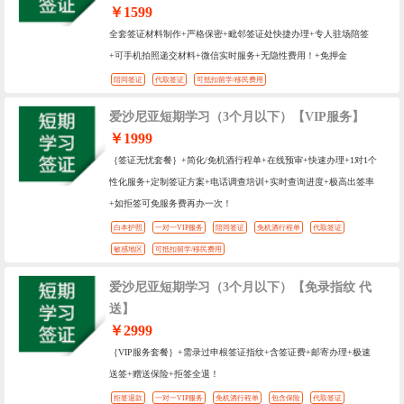
￥1599
全套签证材料制作+严格保密+毗邻签证处快捷办理+专人驻场陪签
+可手机拍照递交材料+微信实时服务+无隐性费用！+免押金
陪同签证
代取签证
可抵扣留学/移民费用
爱沙尼亚短期学习（3个月以下）【VIP服务】
￥1999
｛签证无忧套餐｝+简化/免机酒行程单+在线预审+快速办理+1对1个
性化服务+定制签证方案+电话调查培训+实时查询进度+极高出签率
+如拒签可免服务费再办一次！
白本护照
一对一VIP服务
陪同签证
免机酒行程单
代取签证
敏感地区
可抵扣留学/移民费用
爱沙尼亚短期学习（3个月以下）【免录指纹 代
送】
￥2999
｛VIP服务套餐｝+需录过申根签证指纹+含签证费+邮寄办理+极速
送签+赠送保险+拒签全退！
拒签退款
一对一VIP服务
免机酒行程单
包含保险
代取签证