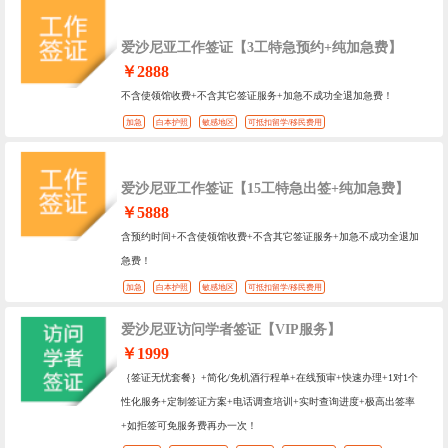
爱沙尼亚工作签证【3工特急预约+纯加急费】
￥2888
不含使领馆收费+不含其它签证服务+加急不成功全退加急费！
加急
白本护照
敏感地区
可抵扣留学/移民费用
爱沙尼亚工作签证【15工特急出签+纯加急费】
￥5888
含预约时间+不含使领馆收费+不含其它签证服务+加急不成功全退加
急费！
加急
白本护照
敏感地区
可抵扣留学/移民费用
爱沙尼亚访问学者签证【VIP服务】
￥1999
｛签证无忧套餐｝+简化/免机酒行程单+在线预审+快速办理+1对1个
性化服务+定制签证方案+电话调查培训+实时查询进度+极高出签率
+如拒签可免服务费再办一次！