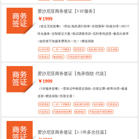
爱沙尼亚商务签证【VIP服务】
￥1999
｛签证无忧套餐｝+简化/免机酒行程单+在线预审+快速办理+1对1个
性化服务+定制签证方案+电话调查培训+实时查询进度+极高出签率
+如拒签可免服务费再办一次！+赠送保险
白本护照
一对一VIP服务
陪同签证
免机酒行程单
包含保险
代取签证
敏感地区
可抵扣留学/移民费用
爱沙尼亚商务签证【免录指纹 代送】
￥1999
｛VIP服务套餐｝+需录过申根签证指纹+含签证费+邮寄办理+极速
送签+赠送保险+拒签全退！
拒签退款
一对一VIP服务
免机酒行程单
包含保险
代取签证
代送签证
代缴使领馆收费
敏感地区
可抵扣留学/移民费用
爱沙尼亚商务签证【1-5年多次往返】