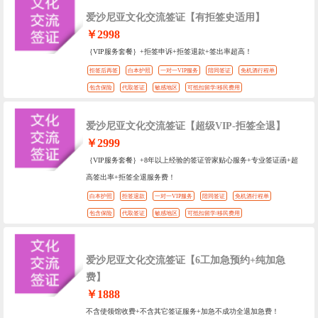
爱沙尼亚文化交流签证【有拒签史适用】
￥2998
｛VIP服务套餐｝+拒签申诉+拒签退款+签出率超高！
拒签后再签
白本护照
一对一VIP服务
陪同签证
免机酒行程单
包含保险
代取签证
敏感地区
可抵扣留学/移民费用
爱沙尼亚文化交流签证【超级VIP-拒签全退】
￥2999
｛VIP服务套餐｝+8年以上经验的签证管家贴心服务+专业签证函+超
高签出率+拒签全退服务费！
白本护照
拒签退款
一对一VIP服务
陪同签证
免机酒行程单
包含保险
代取签证
敏感地区
可抵扣留学/移民费用
爱沙尼亚文化交流签证【6工加急预约+纯加急
费】
￥1888
不含使领馆收费+不含其它签证服务+加急不成功全退加急费！