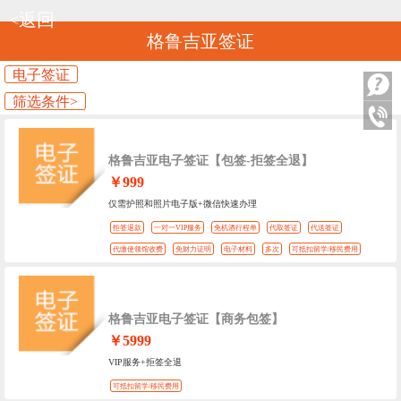
<返回
格鲁吉亚签证
电子签证
筛选条件>
格鲁吉亚电子签证【包签-拒签全退】
￥999
仅需护照和照片电子版+微信快速办理
拒签退款
一对一VIP服务
免机酒行程单
代取签证
代送签证
代缴使领馆收费
免财力证明
电子材料
多次
可抵扣留学/移民费用
格鲁吉亚电子签证【商务包签】
￥5999
VIP服务+拒签全退
可抵扣留学/移民费用