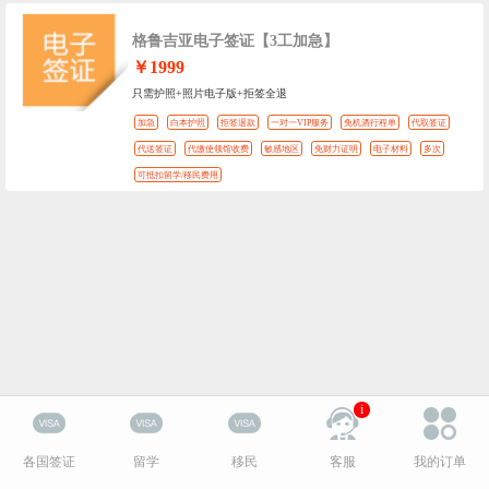
格鲁吉亚电子签证【3工加急】
￥1999
只需护照+照片电子版+拒签全退
加急
白本护照
拒签退款
一对一VIP服务
免机酒行程单
代取签证
代送签证
代缴使领馆收费
敏感地区
免财力证明
电子材料
多次
可抵扣留学/移民费用
i
各国签证
留学
移民
客服
我的订单