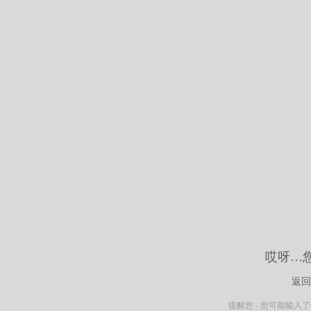
哎呀…
返回
提醒您 - 您可能输